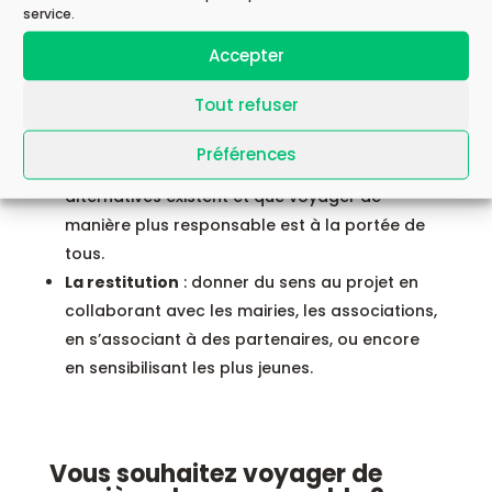
service.
Pour cela, il a été construit autour de 3 piliers :
Accepter
La sensibilisation
: expliquer et démontrer
Tout refuser
l’impact négatif que peut parfois avoir le
tourisme.
Préférences
La démonstration
: prouver que des solutions
alternatives existent et que voyager de
manière plus responsable est à la portée de
tous.
La restitution
: donner du sens au projet en
collaborant avec les mairies, les associations,
en s’associant à des partenaires, ou encore
en sensibilisant les plus jeunes.
Vous souhaitez voyager de