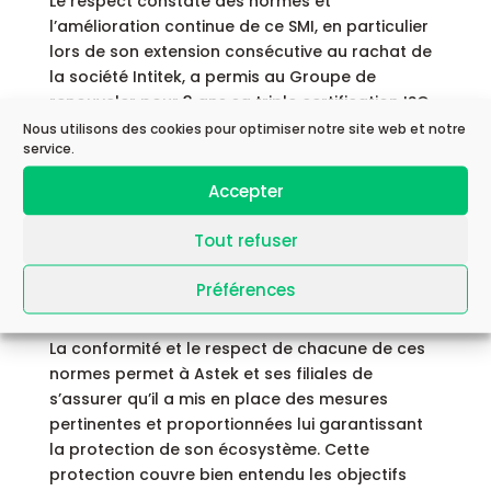
Le respect constaté des normes et
l’amélioration continue de ce SMI, en particulier
lors de son extension consécutive au rachat de
la société Intitek, a permis au Groupe de
renouveler pour 3 ans sa triple certification ISO
9001, 14001 et 27001.
Nous utilisons des cookies pour optimiser notre site web et notre
service.
Accepter
Focus sur les certifications
Tout refuser
Les normes ISO sont des normes de
l’Organisation internationale de normalisation
Préférences
(ISO), regroupant 164 pays.
La conformité et le respect de chacune de ces
normes permet à Astek et ses filiales de
s’assurer qu’il a mis en place des mesures
pertinentes et proportionnées lui garantissant
la protection de son écosystème. Cette
protection couvre bien entendu les objectifs