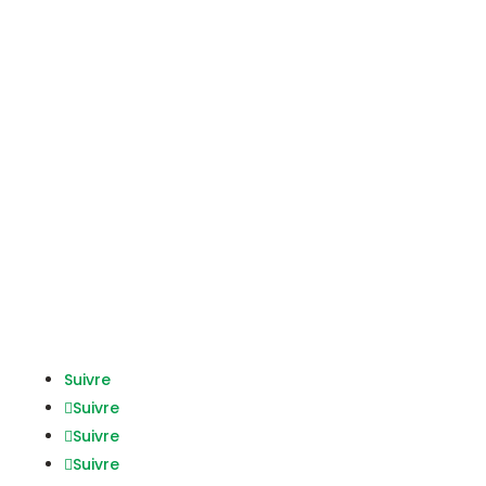
Créé en France en 1988, Astek est un acteur
mondial de l’ingénierie et du conseil en
technologies, présent mondialement. Fort de
son expertise, il accompagne ses clients dans le
déploiement intelligent de leurs produits et de
leurs services, et dans la mise en œuvre de leur
transformation digitale.
Suivre
Suivre
Suivre
Suivre