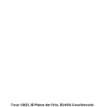
LIENS UTILES
Nos expertises
Groupe Astek
AstekJob
Contactez-nous
SIÈGE SOCIAL
Tour CB21, 16 Place de l’Iris, 92400 Courbevoie