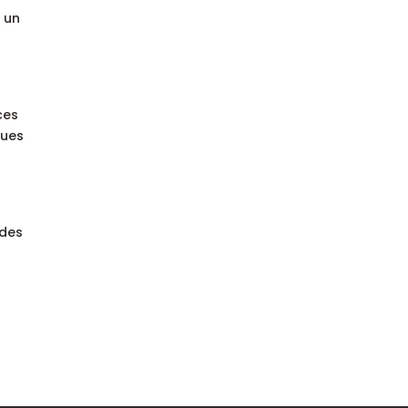
 un
ces
tues
 des