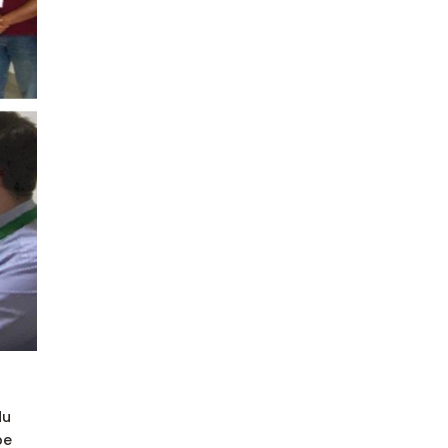
du
pe