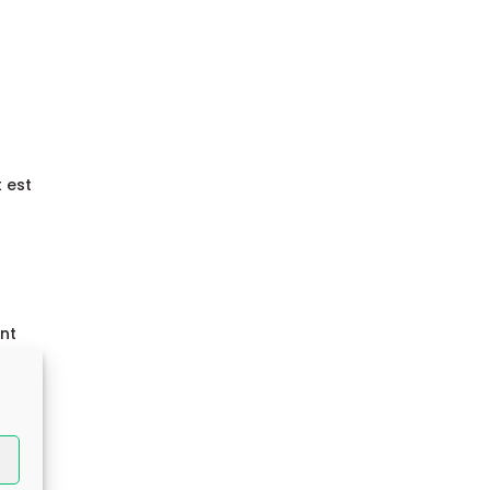
t est
ent
mis