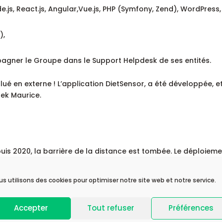
e.js, React.js, Angular,Vue.js, PHP (Symfony, Zend), WordPress,
),
pagner le Groupe dans le Support Helpdesk de ses entités.
alué en externe ! L’application DietSensor, a été développée, e
tek Maurice.
uis 2020, la barrière de la distance est tombée. Le déploiem
écalage horaire entre Madagascar et Maurice (1 heure) ont per
us utilisons des cookies pour optimiser notre site web et notre service.
ent ainsi ensemble, en fonction des besoins et de leurs
’envergure, sous la conduite d’un comité de pilotage
Accepter
Tout refuser
Préférences