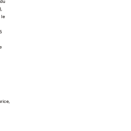
 du
,
 le
35
e
rice,