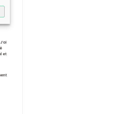
a
J’ai
té
l et
ment