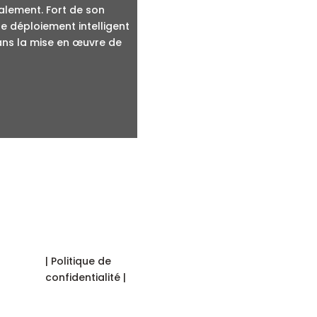
Nos expertises
alement. Fort de son
le déploiement intelligent
Groupe Astek
dans la mise en œuvre de
AstekJob
Contactez-nous
| Politique de
confidentialité |