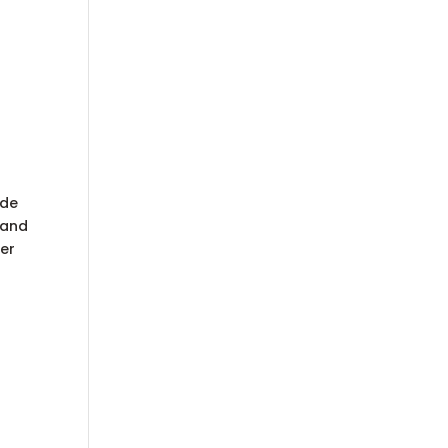
 de
 and
ver