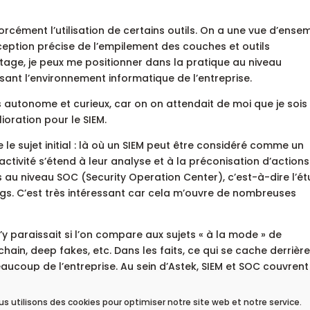
orcément l’utilisation de certains outils. On a une vue d’ense
eption précise de l’empilement des couches et outils
tage, je peux me positionner dans la pratique au niveau
sant l’environnement informatique de l’entreprise.
 autonome et curieux, car on on attendait de moi que je sois
ioration pour le SIEM.
e le sujet initial : là où un SIEM peut être considéré comme un
ctivité s’étend à leur analyse et à la préconisation d’actions
 au niveau SOC (Security Operation Center), c’est-à-dire l’é
ogs. C’est très intéressant car cela m’ouvre de nombreuses
 n’y paraissait si l’on compare aux sujets « à la mode » de
hain, deep fakes, etc. Dans les faits, ce qui se cache derrièr
coup de l’entreprise. Au sein d’Astek, SIEM et SOC couvrent
us utilisons des cookies pour optimiser notre site web et notre service.