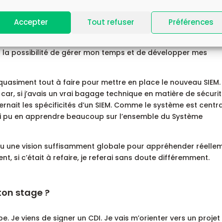
t du stage ?
Accepter
Tout refuser
Préférences
e relation avec la DSI. Le fait d’être en équipe restreinte me v
nt la possibilité de gérer mon temps et de développer mes
t quasiment tout à faire pour mettre en place le nouveau SIEM. 
i car, si j’avais un vrai bagage technique en matière de sécuri
ernait les spécificités d’un SIEM. Comme le système est centra
 j’ai pu en apprendre beaucoup sur l’ensemble du Système
’ai eu une vision suffisamment globale pour appréhender réelle
t, si c’était à refaire, je referai sans doute différemment.
ton stage ?
 Je viens de signer un CDI. Je vais m’orienter vers un projet