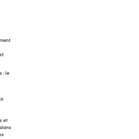
ement
st
 : le
ts
s et
 dans
ps