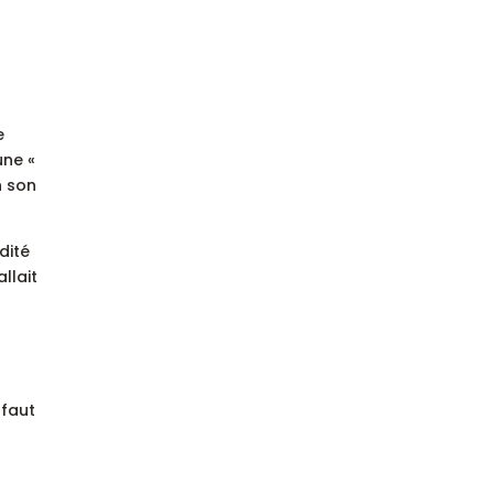
e
une «
n son
dité
llait
 faut