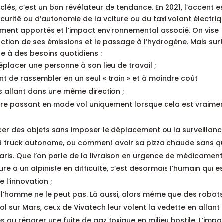
 clés, c’est un bon révélateur de tendance. En 2021, l’accent e
curité ou d’autonomie de la voiture ou du taxi volant électri
lement apportés et l’impact environnemental associé. On vise
duction de ses émissions et le passage à l’hydrogène. Mais sur
re à des besoins quotidiens :
éplacer une personne à son lieu de travail ;
 de rassembler en un seul « train » et à moindre coût
es allant dans une même direction ;
ère passant en mode vol uniquement lorsque cela est vraime
cer des objets sans imposer le déplacement ou la surveillan
ood truck autonome, ou comment avoir sa pizza chaude sans q
 Paris. Que l’on parle de la livraison en urgence de médicamen
e à un alpiniste en difficulté, c’est désormais l’humain qui e
l’innovation ;
ù l’homme ne le peut pas. Là aussi, alors même que des robot
vol sur Mars, ceux de Vivatech leur volent la vedette en allant
ou réparer une fuite de gaz toxique en milieu hostile. L’impa