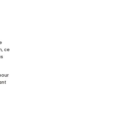
s
e
n, ce
us
 pour
ant