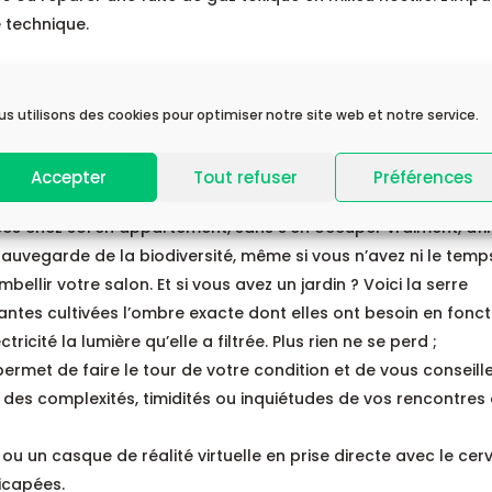
 technique.
us utilisons des cookies pour optimiser notre site web et notre service.
n retrouve ce besoin de sens humain dans d’autres innovation
Accepter
Tout refuser
Préférences
es chez soi en appartement, sans s’en occuper vraiment, afi
auvegarde de la biodiversité, même si vous n’avez ni le temps
bellir votre salon. Et si vous avez un jardin ? Voici la serre
lantes cultivées l’ombre exacte dont elles ont besoin en fonct
icité la lumière qu’elle a filtrée. Plus rien ne se perd ;
ermet de faire le tour de votre condition et de vous conseille
 des complexités, timidités ou inquiétudes de vos rencontres
ou un casque de réalité virtuelle en prise directe avec le ce
icapées.