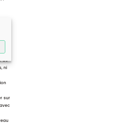
s
n de
, ni
ion
r sur
 avec
rveau