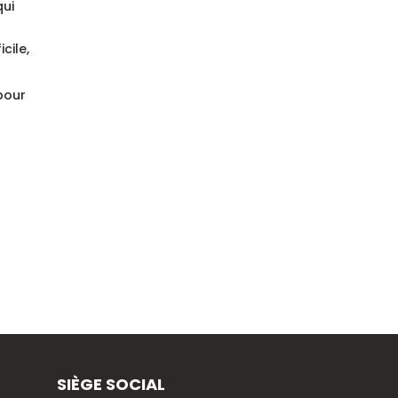
qui
cile,
 pour
SIÈGE SOCIAL