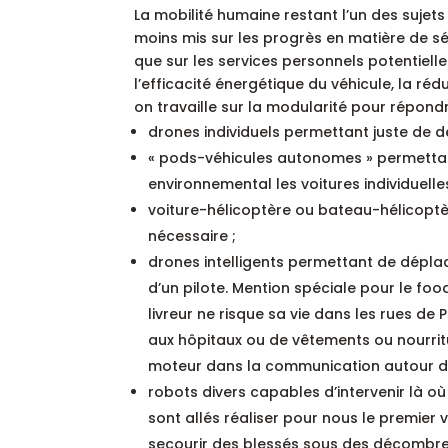
La mobilité humaine restant l’un des sujets
moins mis sur les progrès en matière de sé
que sur les services personnels potentiel
l’efficacité énergétique du véhicule, la ré
on travaille sur la modularité pour répond
drones individuels permettant juste de d
« pods-véhicules autonomes » permettant
environnemental les voitures individuell
voiture-hélicoptère ou bateau-hélicopt
nécessaire ;
drones intelligents permettant de dépla
d’un pilote. Mention spéciale pour le f
livreur ne risque sa vie dans les rues de
aux hôpitaux ou de vêtements ou nourritur
moteur dans la communication autour de 
robots divers capables d’intervenir là o
sont allés réaliser pour nous le premier 
secourir des blessés sous des décombres 