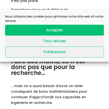
n’est pas plate.
Rappelons-nous qu’à défaut de
mathématiques, nous nous en remettons au
Nous utilisons des cookies pour optimiser notre site web et notre
service.
bon sens, à la majorité, à Internet, au plus
charismatique ou à toute autre source
Accepter
scientifiquement fausse qui peut apporter les
pires catastrophes économiques, politiques ou
Tout refuser
techniques.
Préférences
Faire des maths, ce n’est
donc pas que pour la
recherche…
… mais on a aussi besoin d’avoir un vivier
conséquent de bons mathématiciens pour
continuer d’approfondir nos capacités en
ingénierie et recherche.