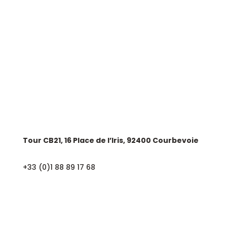
Groupe Astek
AstekJob
Contactez-nous
SIÈGE SOCIAL
Tour CB21, 16 Place de l’Iris, 92400 Courbevoie
+33 (0)1 88 89 17 68