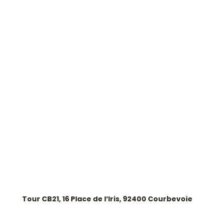
LIENS UTILES
Nos expertises
Groupe Astek
AstekJob
Contactez-nous
SIÈGE SOCIAL
Tour CB21, 16 Place de l’Iris, 92400 Courbevoie