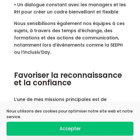
• Un dialogue constant avec les managers et les
RH pour créer un cadre bienveillant et flexible
Nous sensibilisons également nos équipes à ces
sujets, à travers des temps d’échange, des
formations et des actions de communication,
notamment lors d’événements comme la SEEPH
ou l’Inclusiv’Day.
Favoriser la reconnaissance
et la confiance
L’une de mes missions principales est de
favoriser la reconnaissance et la confiance. La
Nous utilisons des cookies pour optimiser notre site web et notre
RQTH (Reconnaissance de la Qualité de
service.
Travailleur Handicapé) reste un outil précieux
pour accéder à des aménagements, mais je sais
Accepter
combien cette démarche peut être difficile,