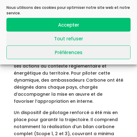
Nous utilisons des cookies pour optimiser notre site web et notre
Une mobilisation
service.
internationale et multisites
Accepter
Déployée à l’échelle du Groupe, la stratégie
Tout refuser
climat d’Astek implique douze pays, parmi
lesquels la France, le Canada, la Pologne et
Préférences
l’Arabie Saoudite. Chaque entité locale adapte
ses actions au contexte réglementaire et
énergétique du territoire. Pour piloter cette
dynamique, des ambassadeurs Carbone ont été
désignés dans chaque pays, chargés
d’accompagner la mise en œuvre et de
favoriser l’appropriation en interne.
Un dispositif de pilotage renforcé a été mis en
place pour garantir la trajectoire. Il comprend
notamment la réalisation d’un bilan carbone
complet (Scope 1, 2 et 3), couvrant a minima