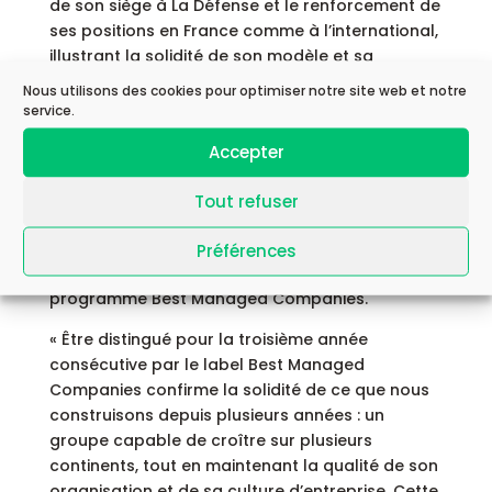
de son siège à La Défense et le renforcement de
ses positions en France comme à l’international,
illustrant la solidité de son modèle et sa
capacité d’adaptation.
Nous utilisons des cookies pour optimiser notre site web et notre
service.
« Nous sommes fiers de compter Astek parmi
les entreprises labellisées Best Managed
Accepter
Companies, aux côtés d’acteurs exemplaires,
innovants et résilients qui portent haut
Tout refuser
l’excellence et le dynamisme de l’économie
française » commente Guillaume
Préférences
Detournmignies, Associé Deloitte en charge du
programme Best Managed Companies.
« Être distingué pour la troisième année
consécutive par le label Best Managed
Companies confirme la solidité de ce que nous
construisons depuis plusieurs années : un
groupe capable de croître sur plusieurs
continents, tout en maintenant la qualité de son
organisation et de sa culture d’entreprise. Cette