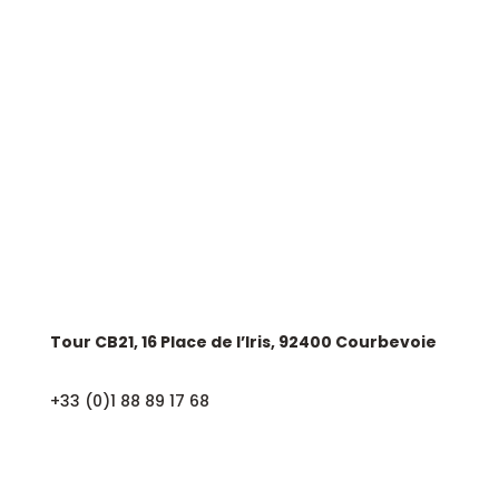
Nos expertises
Groupe Astek
AstekJob
Contactez-nous
SIÈGE SOCIAL
Tour CB21, 16 Place de l’Iris, 92400 Courbevoie
+33 (0)1 88 89 17 68