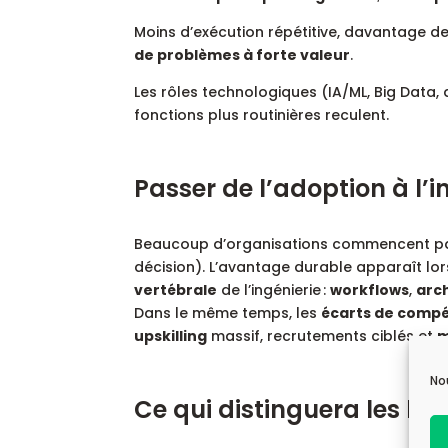
Moins d’exécution répétitive, davantage d
de problèmes à forte valeur
.
Les rôles technologiques (IA/ML, Big Data
fonctions plus routinières reculent.
Passer de l’adoption à l’i
Beaucoup d’organisations commencent p
décision). L’avantage durable apparaît lor
vertébrale
de l’ingénierie :
workflows
,
arc
Dans le même temps, les
écarts de comp
upskilling
massif, recrutements ciblés et
m
No
Ce qui distinguera les lea