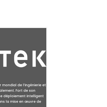
LIENS UTILES
Nos expertises
Groupe Astek
AstekJob
 mondial de l’ingénierie et
alement. Fort de son
le déploiement intelligent
Contactez-nous
dans la mise en œuvre de