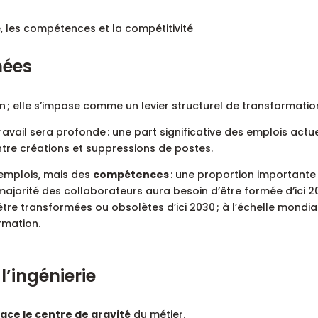
nées
tion ; elle s’impose comme un levier structurel de transformatio
ravail sera profonde : une part significative des emplois actu
ntre créations et suppressions de postes.
 emplois, mais des
compétences
: une proportion importante
 majorité des collaborateurs aura besoin d’être formée d’ici 2
re transformées ou obsolètes d’ici 2030 ; à l’échelle mondia
rmation.
’ingénierie
ace le centre de gravité
du métier.