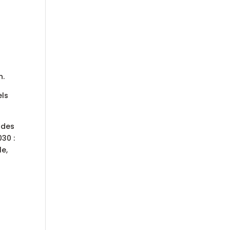
n.
els
 des
030 :
le,