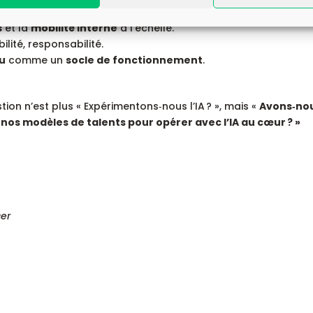
nierie
et dans la
conception des rôles.
s
et la
mobilité interne
à l’échelle.
bilité, responsabilité.
nu
comme un
socle de fonctionnement
.
stion n’est plus « Expérimentons‑nous l’IA ? », mais «
Avons‑no
nos modèles de talents pour opérer avec l’IA au cœur ? »
I
cer