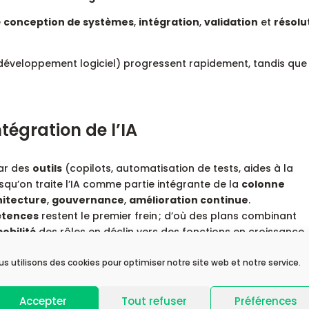
e
conception de systèmes
,
intégration
,
validation
et
résolu
, développement logiciel) progressent rapidement, tandis que
ntégration de l’IA
ar des
outils
(copilots, automatisation de tests, aides à la
squ’on traite l’IA comme partie intégrante de la
colonne
hitecture
,
gouvernance
,
amélioration continue
.
étences
restent le premier frein ; d’où des plans combinant
obilité
des rôles en déclin vers des fonctions en croissance.
us utilisons des cookies pour optimiser notre site web et notre service.
ders d’ici 2027
Accepter
Tout refuser
Préférences