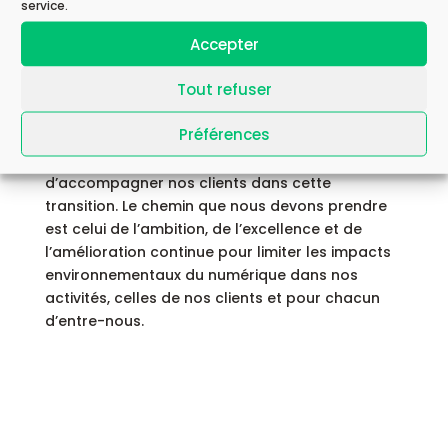
service.
Aujourd’hui, nous souhaitons encore accélérer
cette ambition et dès que possible entamer une
Accepter
démarche de labélisation (Label Numérique
Responsable).
Tout refuser
En tant qu’acteur majeur du numérique, Astek
Préférences
souhaite assumer pleinement sa responsabilité
environnementale et notre rôle doit être
d’accompagner nos clients dans cette
transition. Le chemin que nous devons prendre
est celui de l’ambition, de l’excellence et de
l’amélioration continue pour limiter les impacts
environnementaux du numérique dans nos
activités, celles de nos clients et pour chacun
d’entre-nous.