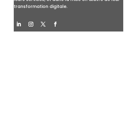
transformation digitale.
LIENS UTILES
Nos expertises
Groupe Astek
AstekJob
Contactez-nous