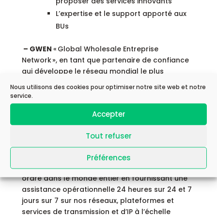
proposer des services innovants
L’expertise et le support apporté aux
BUs
– GWEN
« Global Wholesale Entreprise
Network », en tant que partenaire de confiance
qui développe le réseau mondial le plus
compétitif pour une transformation numérique
Nous utilisons des cookies pour optimiser notre site web et notre
durable des clients, est responsable de la
service.
construction et de l’optimisation des coûts des
Accepter
réseaux internationaux IP, voix et mobiles pour
Orange Wholesale et Orange Business
Tout refuser
– GNSO
« Global Network and Services
Operations » a pour mission d’assurer aux
Préférences
clients d’Orange une expérience de premier
ordre dans le monde entier en fournissant une
assistance opérationnelle 24 heures sur 24 et 7
jours sur 7 sur nos réseaux, plateformes et
services de transmission et d’IP à l’échelle