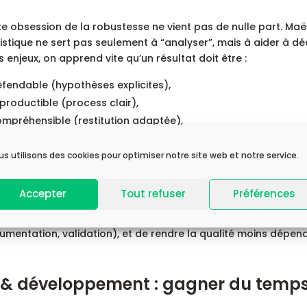
te obsession de la robustesse ne vient pas de nulle part. M
istique ne sert pas seulement à “analyser”, mais à aider à déc
s enjeux, on apprend vite qu’un résultat doit être :
fendable (hypothèses explicites),
productible (process clair),
mpréhensible (restitution adaptée),
ile (lié à une décision).
us utilisons des cookies pour optimiser notre site web et notre service.
e lorsqu’elle change de secteur (aéronautique puis santé/pha
aut pas seulement par son niveau technique, mais par sa cap
Accepter
Tout refuser
Préférences
ilisée.
st aussi pour cela que la communauté compte : elle permet 
mentation, validation), et de rendre la qualité moins dépend
 & développement : gagner du temps…