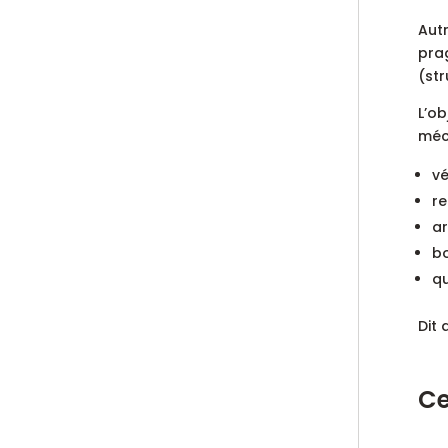
Aut
prag
(str
L’ob
méca
vé
re
ar
bo
qu
Dit 
Ce