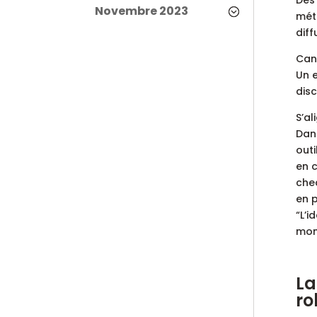
Novembre 2023
méth
dif
Can
Un 
disc
S’al
Dans
outi
en c
chea
en p
“L’i
mond
La
ro