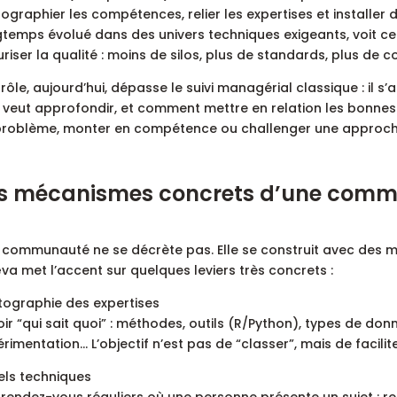
ographier les compétences, relier les expertises et installer
gtemps évolué dans des univers techniques exigeants, voit 
riser la qualité : moins de silos, plus de standards, plus de 
rôle, aujourd’hui, dépasse le suivi managérial classique : il s’a
il veut approfondir, et comment mettre en relation les bon
problème, monter en compétence ou challenger une approch
s mécanismes concrets d’une comm
communauté ne se décrète pas. Elle se construit avec des méc
a met l’accent sur quelques leviers très concrets :
tographie des expertises
ir “qui sait quoi” : méthodes, outils (R/Python), types de donné
rimentation… L’objectif n’est pas de “classer”, mais de facilite
els techniques
rendez-vous réguliers où une personne présente un sujet : re