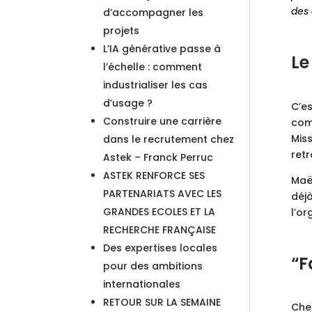
des 
d’accompagner les
projets
L’IA générative passe à
Le
l’échelle : comment
industrialiser les cas
d’usage ?
C’es
Construire une carrière
comp
Miss
dans le recrutement chez
ret
Astek – Franck Perruc
ASTEK RENFORCE SES
Maëv
PARTENARIATS AVEC LES
déjà
GRANDES ECOLES ET LA
l’or
RECHERCHE FRANÇAISE
Des expertises locales
“F
pour des ambitions
internationales
RETOUR SUR LA SEMAINE
Chez