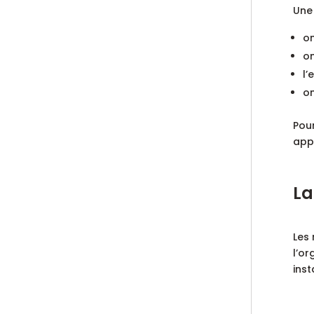
Une
on
on
l’
on
Pour
appa
La
Les 
l’or
inst