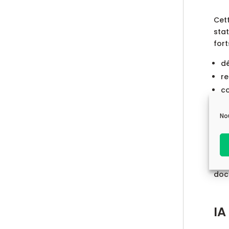
Cet
stat
fort
dé
re
co
ut
No
Mêm
ne v
réut
C’e
docu
IA