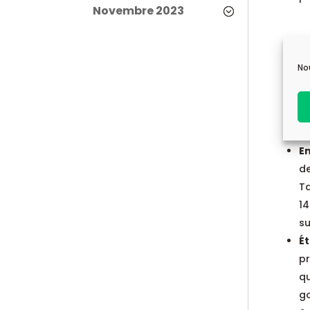
Novembre 2023
D’
No
Not
perm
Les 
E
de
Ta
14
su
É
pr
qu
g