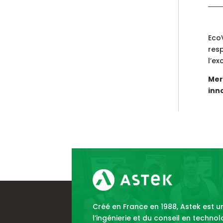
EcoV
resp
l’ex
Mer
inn
Créé en France en 1988, Astek est 
l’ingénierie et du conseil en techno