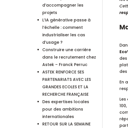
d’accompagner les
Cett
projets
res
L’IA générative passe à
Ma
l’échelle : comment
industrialiser les cas
d’usage ?
Dans
Construire une carrière
Eco
dans le recrutement chez
des
Astek – Franck Perruc
pla
des
ASTEK RENFORCE SES
PARTENARIATS AVEC LES
En a
GRANDES ECOLES ET LA
resp
RECHERCHE FRANÇAISE
Les 
Des expertises locales
100,
pour des ambitions
comp
internationales
répo
RETOUR SUR LA SEMAINE
par