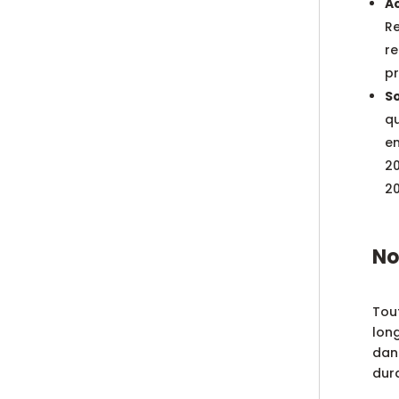
A
Re
re
pr
So
qu
en
20
2
No
Tout
lon
dans
dur