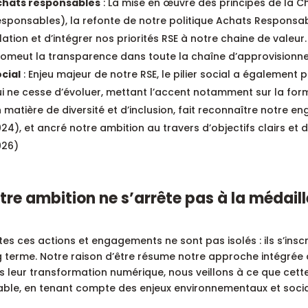
chats responsables
: La mise en œuvre des principes de la C
sponsables), la refonte de notre politique Achats Responsa
lation et d’intégrer nos priorités RSE à notre chaine de valeu
omeut la transparence dans toute la chaîne d’approvisionn
cial
: Enjeu majeur de notre RSE, le pilier social a également
i ne cesse d’évoluer, mettant l’accent notamment sur la forma
 matière de diversité et d’inclusion, fait reconnaître notre
24), et ancré notre ambition au travers d’objectifs clairs et
026)
tre ambition ne s’arrête pas à la médaill
es ces actions et engagements ne sont pas isolés : ils s’insc
g terme. Notre raison d’être résume notre approche intégrée 
 leur transformation numérique, nous veillons à ce que cette
able, en tenant compte des enjeux environnementaux et socia