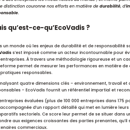
e distinction couronne nos efforts en matière de
durabilité
, d’
i
ponsable
.
is qu’est-ce-qu’EcoVadis ?
 un monde où les enjeux de durabilité et de responsabilité s
Vadis
s’est imposé comme un acteur incontournable pour éva
 entreprises. À travers une méthodologie rigoureuse et un ca
teforme permet de mesurer les performances en matière de
 pratiques responsables.
nalysant quatre dimensions clés – environnement, travail et 
onsables – EcoVadis fournit un référentiel impartial et recon
entreprises évaluées (plus de 100 000 entreprises dans 175 p
 accompagnée d’un rapport détaillé qui met en lumière leurs 
aratifs sectoriels. Ce score leur permet de se situer dans u
ndre aux exigences croissantes des parties prenantes, qu’il s’
tenaires commerciaux.