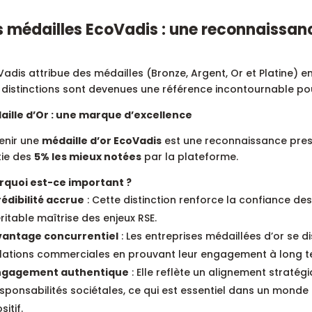
s médailles EcoVadis : une reconnaissan
adis attribue des médailles (Bronze, Argent, Or et Platine) 
distinctions sont devenues une référence incontournable pour
aille d’Or : une marque d’excellence
enir une
médaille d’or EcoVadis
est une reconnaissance presti
tie des
5% les mieux notées
par la plateforme.
rquoi est-ce important ?
édibilité accrue
: Cette distinction renforce la confiance d
ritable maîtrise des enjeux RSE.
vantage concurrentiel
: Les entreprises médaillées d’or se d
lations commerciales en prouvant leur engagement à long t
ngagement authentique
: Elle reflète un alignement stratég
sponsabilités sociétales, ce qui est essentiel dans un mond
sitif.