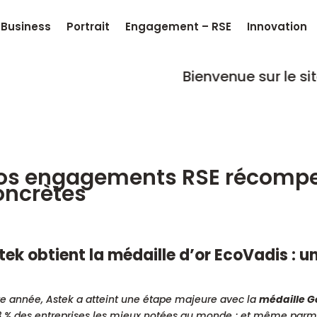
Business
Portrait
Engagement – RSE
Innovation
Bienvenue sur le site
CONNE
os engagements RSE récompen
oncrètes
tek obtient la médaille d’or EcoVadis : 
e année, Astek a atteint une étape majeure avec la
médaille G
3 % des entreprises les mieux notées au monde ; et même parmi 