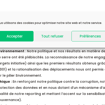
Argent à Or : mieux capitaliser sur nos po
us utilisons des cookies pour optimiser notre site web et notre service.
é 68/100 en 2023, Top 8%, nous étions jusqu’alors médaillé 
Accepter
Tout refuser
Préférences
is d’obtenir la note de 78/100 et ainsi la médaille d’Or.
points forts de notre évaluation ont été :
nvironnement
: Notre politique et nos résultats en matière d
 serre ont été plébiscités. La reconnaissance de notre eng
rgets initiative) ainsi que les premiers résultats obtenus grâ
001) et la rationalisation des déplacements nous ont permis 
r le pilier Environnement.
thique
: En renforçant notre politique contre la corruption, no
otection des données et en nous dotant d’un mécanisme d’au
alité de notre reporting et mettant l’accent sur la sensibil
ouvernance).