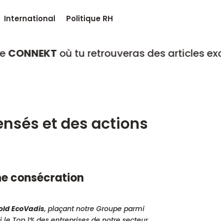
International
Politique RH
KT
où tu retrouveras des articles exclusifs, r
sés et des actions
une consécration
old EcoVadis
, plaçant notre Groupe parmi
le Top 1% des entreprises de notre secteur.