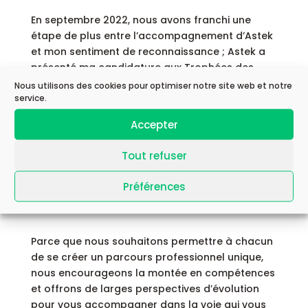
En septembre 2022, nous avons franchi une
étape de plus entre l’accompagnement d’Astek
et mon sentiment de reconnaissance ; Astek a
présenté ma candidature aux Trophées des
Femmes de l’Industrie et m’a permis d’être
Nous utilisons des cookies pour optimiser notre site web et notre
service.
nommée dans la catégorie « Femme aux débuts
prometteurs ». Ces différentes étapes de mon
Accepter
parcours me permettent de progresser
rapidement et de me sentir accomplie dans
Tout refuser
mon quotidien professionnel ! »
Préférences
Evolution : Grandir avec Astek
Parce que nous souhaitons permettre à chacun
de se créer un parcours professionnel unique,
nous encourageons la montée en compétences
et offrons de larges perspectives d’évolution
pour vous accompagner dans la voie qui vous