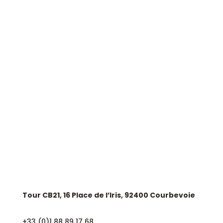
LIENS UTILES
Nos expertises
Groupe Astek
AstekJob
Contactez-nous
SIÈGE SOCIAL
Tour CB21, 16 Place de l’Iris, 92400 Courbevoie
+33 (0)1 88 89 17 68